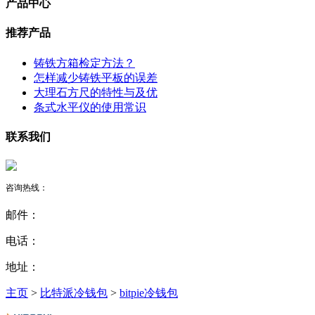
产品中心
推荐产品
铸铁方箱检定方法？
怎样减少铸铁平板的误差
大理石方尺的特性与及优
条式水平仪的使用常识
联系我们
咨询热线：
邮件：
电话：
地址：
主页
>
比特派冷钱包
>
bitpie冷钱包