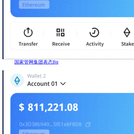
国家管网集团表态Bit