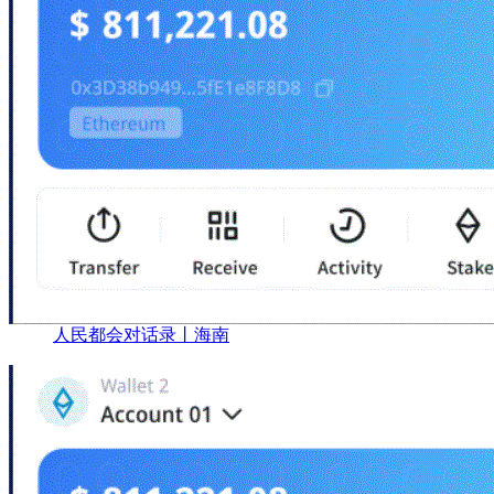
人民都会对话录丨海南