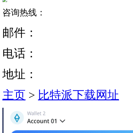
咨询热线：
邮件：
电话：
地址：
主页
>
比特派下载网址