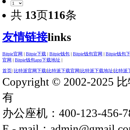
共
13
页
116
条
友情链接
links
Bitpie官网
|
Bitpie下载
|
Bitpie钱包
|
Bitpie钱包官网
|
Bitpie钱包
官网
|
Bitpie钱包app下载地址
|
首页
|
比特派官网下载
|
比特派下载官网
|
比特派下载地址
|
比特派
Copyright © 2002-
有
办公座机：400-123-456-7
E - mail：
admin@gmail.c