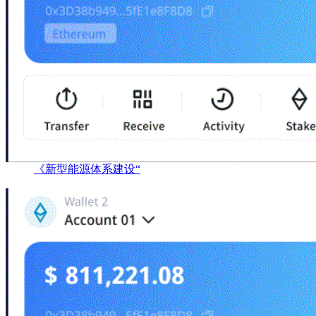
《新型能源体系建设“