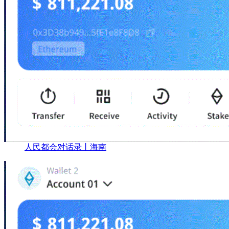
人民都会对话录丨海南