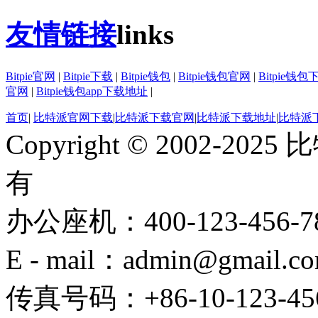
友情链接
links
Bitpie官网
|
Bitpie下载
|
Bitpie钱包
|
Bitpie钱包官网
|
Bitpie钱包
官网
|
Bitpie钱包app下载地址
|
首页
|
比特派官网下载
|
比特派下载官网
|
比特派下载地址
|
比特派
Copyright © 2002-
有
办公座机：400-123-456-7
E - mail：
admin@gmail.c
传真号码：+86-10-123-45