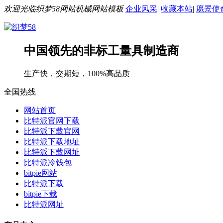
欢迎光临织梦58网站机械网站模板
企业风采
|
收藏本站
|
愿景使
中国领先的非标工量具制造商
生产快，交期短，100%高品质
全国热线
网站首页
比特派官网下载
比特派下载官网
比特派下载地址
比特派下载网址
比特派冷钱包
bitpie网站
比特派下载
bitpie下载
比特派网址